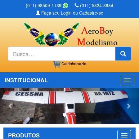
(011) 98509-1139
(011) 5824-3984
Faça seu Login ou Cadastre-se
Busc
Carrinho
vazio
INSTITUCIONAL
Previous
Nex
PRODUTOS