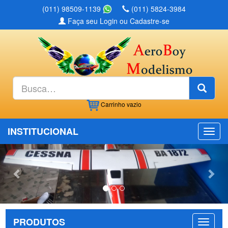
(011) 98509-1139
(011) 5824-3984
Faça seu Login ou Cadastre-se
Busc
Carrinho
vazio
INSTITUCIONAL
Previous
Nex
PRODUTOS