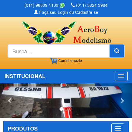
(011) 98509-1139
(011) 5824-3984
Faça seu Login ou Cadastre-se
Busc
Carrinho
vazio
INSTITUCIONAL
Previous
Nex
PRODUTOS