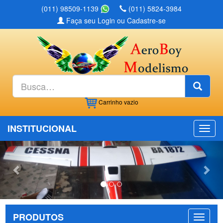
(011) 98509-1139
(011) 5824-3984
Faça seu Login ou Cadastre-se
Busc
Carrinho
vazio
INSTITUCIONAL
Previous
Nex
PRODUTOS