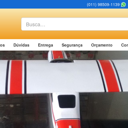
(011) 98509-1139
os
Dúvidas
Entrega
Segurança
Orçamento
Con