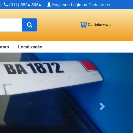
|
(011) 5824-3984
|
Faça seu Login ou Cadastre-se
Buscar
Carrinho
vazio
tato
Localização
Next