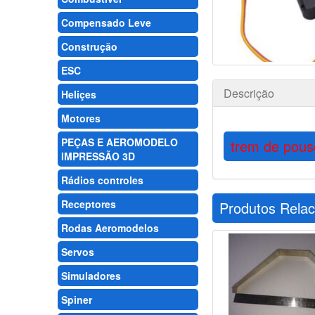
Compensado Leve
Construção
ESC
Descrição
Heliçes
Motores
PEÇAS E AEROMODELO
trem de pouso
IMPRESSÃO 3D
Rádios controles
Receptores
Produtos Rela
Rodas Aeromodelos
Servos
Simuladores
Spiner