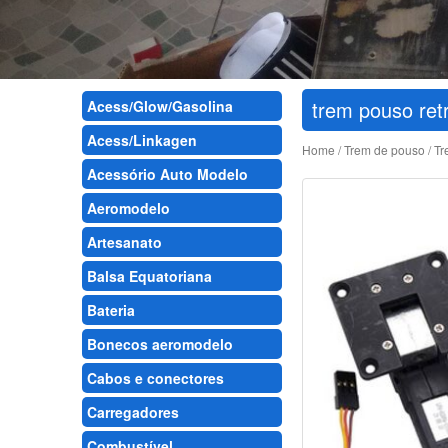
trem pouso ret
Acess/Glow/Gasolina
Acess/Linkagen
Home
/
Trem de pouso
/
Tr
Acessório Auto Modelo
Aeromodelo
Artesanato
Balsa Equatoriana
Bateria
Bonecos aeromodelo
Cabos e conectores
Carregadores
Combustível