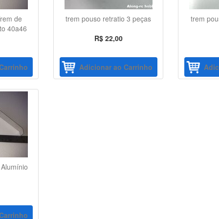
Trem de
trem pouso retratio 3 peças
trem pous
to 40a46
R$ 22,00
Carrinho
Adicionar ao Carrinho
Adic
Alumínio
Carrinho