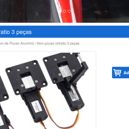
ratio 3 peças
em de Pouso Alumínio
/ trem pouso retratio 3 peças
Ad